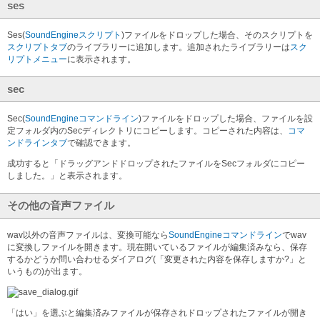
ses
Ses(
SoundEngineスクリプト
)ファイルをドロップした場合、そのスクリプトを
スクリプトタブ
のライブラリーに追加します。追加されたライブラリーは
スク
リプトメニュー
に表示されます。
sec
Sec(
SoundEngineコマンドライン
)ファイルをドロップした場合、ファイルを設
定フォルダ内のSecディレクトリにコピーします。コピーされた内容は、
コマ
ンドラインタブ
で確認できます。
成功すると「ドラッグアンドドロップされたファイルをSecフォルダにコピー
しました。」と表示されます。
その他の音声ファイル
wav以外の音声ファイルは、変換可能なら
SoundEngineコマンドライン
でwav
に変換しファイルを開きます。現在開いているファイルが編集済みなら、保存
するかどうか問い合わせるダイアログ(「変更された内容を保存しますか?」と
いうもの)が出ます。
「はい」を選ぶと編集済みファイルが保存されドロップされたファイルが開き