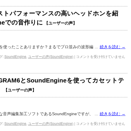
ストパフォーマンスの高いヘッドホンを紹
gineでの音作りに
【ユーザーの声】
gineを使ったことありますか？まるでプロ並みの波形編 …
続きを読む
→
グ:
SoundEngine
,
ユーザーの声(SoundEngine)
|
コメントを受け付けていません
GRAM6とSoundEngineを使ってカセットテ
！
【ユーザーの声】
音声編集加工ソフトであるSoundEngineですが、 …
続きを読む
→
グ:
SoundEngine
,
ユーザーの声(SoundEngine)
|
コメントを受け付けていません