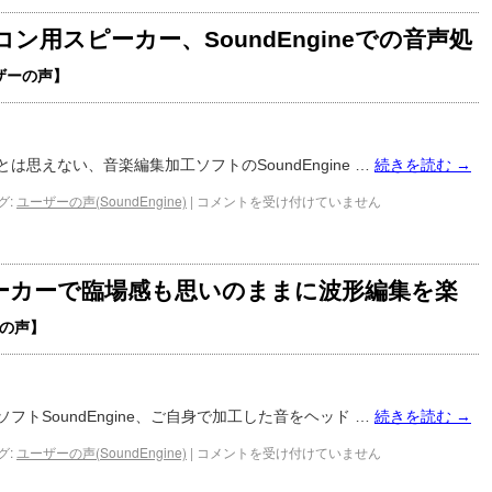
ン用スピーカー、SoundEngineでの音声処
ザーの声】
は思えない、音楽編集加工ソフトのSoundEngine …
続きを読む
→
グ:
ユーザーの声(SoundEngine)
|
コメントを受け付けていません
ーカーで臨場感も思いのままに波形編集を楽
の声】
フトSoundEngine、ご自身で加工した音をヘッド …
続きを読む
→
グ:
ユーザーの声(SoundEngine)
|
コメントを受け付けていません