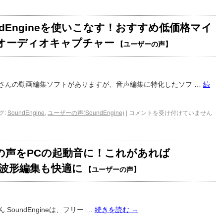
ndEngineを使いこなす！おすすめ低価格マイ
オーディオキャプチャー
【ユーザーの声】
くさんの動画編集ソフトがありますが、音声編集に特化したソフ …
続
グ:
SoundEngine
,
ユーザーの声(SoundEngine)
|
コメントを受け付けていません
の声をPCの起動音に！これがあれば
neで波形編集も快適に
【ユーザーの声】
曲豆さん SoundEngineは、フリー …
続きを読む
→