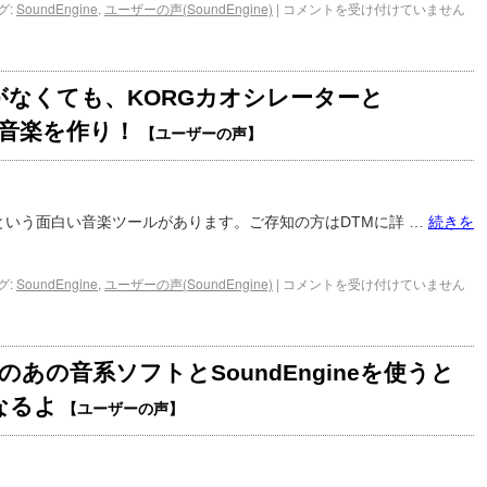
グ:
SoundEngine
,
ユーザーの声(SoundEngine)
|
コメントを受け付けていません
がなくても、KORGカオシレーターと
eで音楽を作り！
【ユーザーの声】
という面白い音楽ツールがあります。ご存知の方はDTMに詳 …
続きを
グ:
SoundEngine
,
ユーザーの声(SoundEngine)
|
コメントを受け付けていません
のあの音系ソフトとSoundEngineを使うと
なるよ
【ユーザーの声】