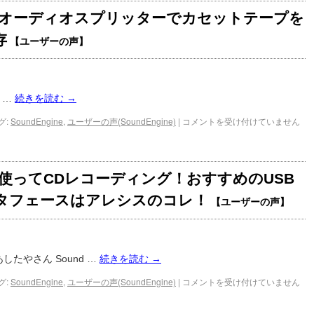
ineとオーディオスプリッターでカセットテープを
存
【ユーザーの声】
he …
続きを読む
→
グ:
SoundEngine
,
ユーザーの声(SoundEngine)
|
コメントを受け付けていません
neを使ってCDレコーディング！おすすめのUSB
タフェースはアレシスのコレ！
【ユーザーの声】
trial あしたやさん Sound …
続きを読む
→
グ:
SoundEngine
,
ユーザーの声(SoundEngine)
|
コメントを受け付けていません