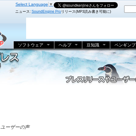
Select Language
▼
ニュース:
SoundEngine Pro
リリース(MP3読み書き可能に)
ソフトウェア
ヘルプ
豆知識
ペンギンプ
ユーザーの声
: