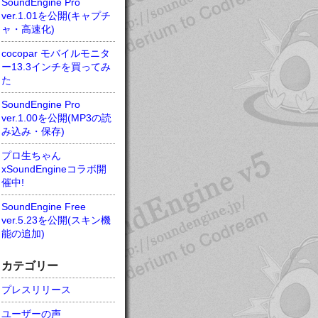
SoundEngine Pro
ver.1.01を公開(キャプチ
ャ・高速化)
cocopar モバイルモニタ
ー13.3インチを買ってみ
た
SoundEngine Pro
ver.1.00を公開(MP3の読
み込み・保存)
プロ生ちゃん
xSoundEngineコラボ開
催中!
SoundEngine Free
ver.5.23を公開(スキン機
能の追加)
カテゴリー
プレスリリース
ユーザーの声