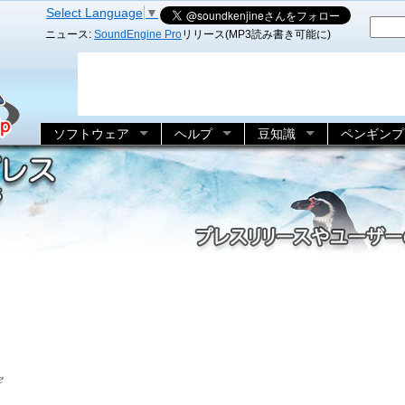
Select Language
▼
ニュース:
SoundEngine Pro
リリース(MP3読み書き可能に)
ソフトウェア
ヘルプ
豆知識
ペンギンプ
e