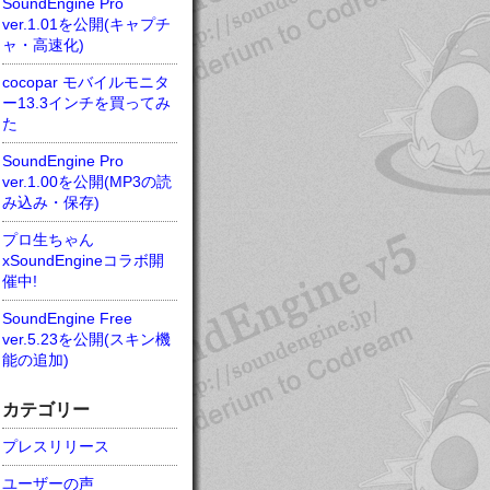
SoundEngine Pro
ver.1.01を公開(キャプチ
ャ・高速化)
cocopar モバイルモニタ
ー13.3インチを買ってみ
た
SoundEngine Pro
ver.1.00を公開(MP3の読
み込み・保存)
プロ生ちゃん
xSoundEngineコラボ開
催中!
SoundEngine Free
ver.5.23を公開(スキン機
能の追加)
カテゴリー
プレスリリース
ユーザーの声