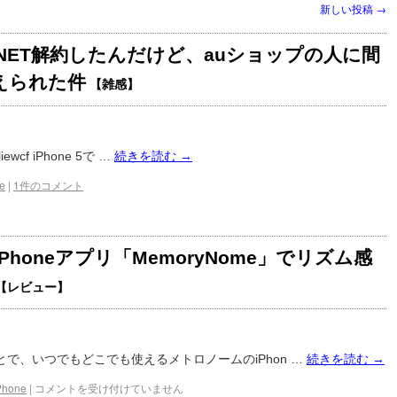
新しい投稿
→
LTE NET解約したんだけど、auショップの人に間
えられた件
【雑感】
 liewcf iPhone 5で …
続きを読む
→
e
|
1件のコメント
honeアプリ「MemoryNome」でリズム感
【レビュー】
ことで、いつでもどこでも使えるメトロノームのiPhon …
続きを読む
→
Phone
|
コメントを受け付けていません