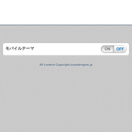
モバイルテーマ
ON
OFF
All content Copyright soundengine.jp