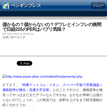
ペンギンプレス
メニュー
儲かるの？儲からないの？デフレとインフレの狭間
で日経225のPERはバブリ気味？
4月 12th, 2013 @ 06:58 pm
スポンサーリンク
さてさて
、「
時事ドットコム：イオン、スーパー不振で営業減益＝
価格競争が激化－流通大手決算
」とのことですけど、価格競争が激
化ってやっぱまだまだデフレなんですかね。なかなか簡単には儲か
らないのでしょうか。この状況では、給料を上げるまで経済連鎖が
続くのかどうか、、、