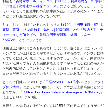
利益も「
吉野家ホールディングス【9861】、前期最終を一転赤字に
下方修正 | 決算速報 – 株探ニュース
」によると減ってると、、、こ
ういうところで国産牛肉の高級牛丼が並ぶ日が来るのか？？？まだ
まだデフレ脳には想像がつかないです。
ちょこちょこ
上げているものもありますけど、「
円安加速、家計を
直撃 電気・ガス値上げ、食材も | 静岡新聞
」とか「
製紙大手、テ
ィッシュなど値上げへ 急速な円安が影響 – 経済・マネー –
ZAKZAK
」とかでしょうか。
便乗値上げ的なところもあるでしょうけど、逆に言えばこういうチ
ャンスでしか上げることができなかったりするので、インフレに持
っていくにはいい機会だったりするのでしょうか。まぁ、内容物が
どんどん減ってるものも結構あるようですがｗこんな感じの海外か
ら独占的に輸入しているところとかは上げられるんでしょうけど、
まだまだデフレと戦っているところはいっぱいあるんでしょうね。
ところで
日経225のPERは「
日経225PER・NT倍率/アセットアライ
ブ株式情報
」によると23.3倍に。一方、ダウは史上最高値にとのこ
とですが、「
DJIA – Dow Jones Industrial Average – CNNMoney
」
によるとPERは16.8倍。
日経もこの先収益も上がっていけばPERも下がるんでしょうが、ど