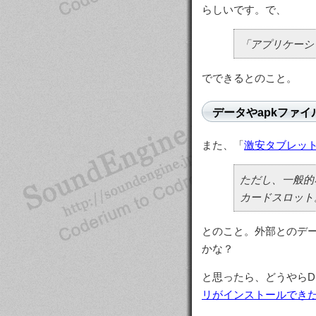
らしいです。で、
「アプリケーシ
でできるとのこと。
データやapkファイル
また、「
激安タブレット「K
ただし、一般的な
カードスロット
とのこと。外部とのデー
かな？
と思ったら、どうやらDr
リがインストールでき