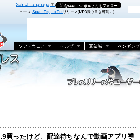
Select Language
▼
ニュース:
SoundEngine Pro
リリース(MP3読み書き可能に)
ソフトウェア
ヘルプ
豆知識
ペンギンプ
e HD 8.9買ったけど、配達待ちなんで動画アプリ導