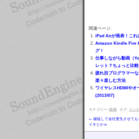
関連ページ:
iPad Airが発表！これ
Amazon Kindle F
グ！
仕事しながら動画（Y
レット？ちょっと比較
疲れ目プログラマーな私が、K
楽々楽しむ方法
ワイヤレスHDMIやオー
(2013/07)
カテゴリー:
雑感
タグ:
コン
←
破綻して会社更生させてもら
イキとかｗ