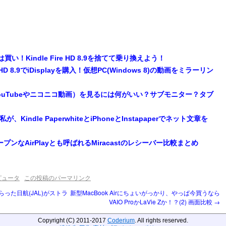
は買い！Kindle Fire HD 8.9を捨てて乗り換えよう！
ire HD 8.9でiDisplayを購入！仮想PC(Windows 8)の動画をミラーリン
ouTubeやニコニコ動画）を見るには何がいい？サブモニター？タブ
indle PaperwhiteとiPhoneとInstapaperでネット文章を
プンなAirPlayとも呼ばれるMiracastのレシーバー比較まとめ
ピュータ
この投稿のパーマリンク
った日航(JAL)がストラ
新型MacBook Airにちょいがっかり、やっぱ今買うなら
VAIO ProかLaVie Zか！？(2) 画面比較
→
Copyright (C) 2011-2017
Coderium
. All rights reserved.