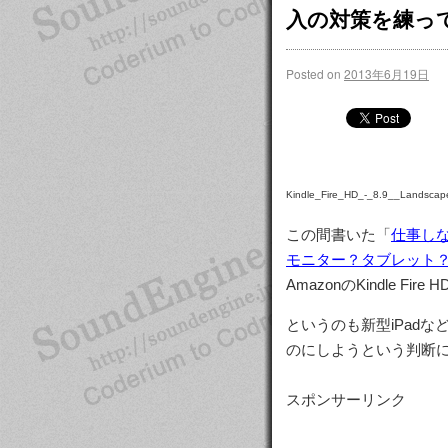
入の対策を練っ
Posted on
2013年6月19日
Kindle_Fire_HD_-_8.9__Landscape
この間書いた「
仕事しな
モニター？タブレット
AmazonのKindle Fire
というのも新型iPad
のにしようという判断になり
スポンサーリンク