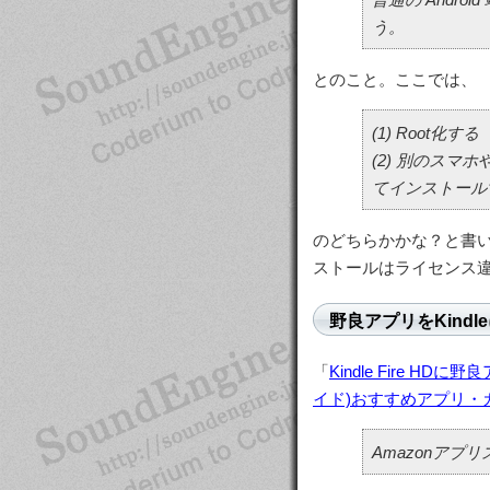
う。
とのこと。ここでは、
(1) Root化する
(2) 別のス
てインストール
のどちらかかな？と書い
ストールはライセンス
野良アプリをKind
「
Kindle Fire H
イド)おすすめアプリ・
Amazonアプ