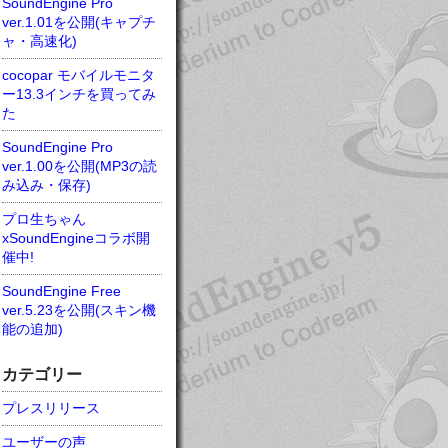
SoundEngine Pro
ver.1.01を公開(キャプチ
ャ・高速化)
cocopar モバイルモニタ
ー13.3インチを買ってみ
た
SoundEngine Pro
ver.1.00を公開(MP3の読
み込み・保存)
プロ生ちゃん
xSoundEngineコラボ開
催中!
SoundEngine Free
ver.5.23を公開(スキン機
能の追加)
カテゴリー
プレスリリース
ユーザーの声