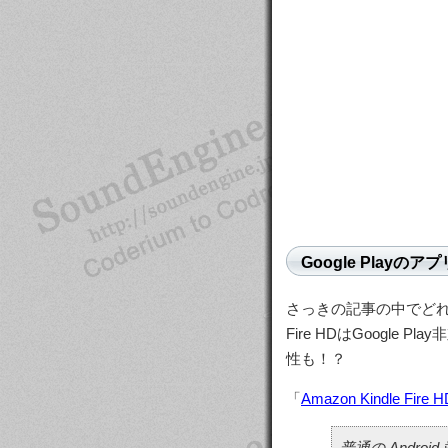
Google Play
さっきの記事の中でどれも
Fire HDはGoogl
性も！？
「
Amazon Kindle Fire
普通の Androi