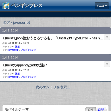
ペンギンプレス
メニュー
タグ › javascript
1月 9, 2014
jQueryでjson使おうとるするも、「Uncaught TypeError～has no method ‘toJSON’」のエラー、ひとまず解決
投稿:
09.01.2014 at 20:21
カテゴリー:
雑感
タグ:
javascript
,
プログラミング
1月 9, 2014
jQueryのappendとaddの違い
投稿:
09.01.2014 at 17:19
カテゴリー:
雑感
タグ:
javascript
,
プログラミング
次のエントリを表示...
モバイルテーマ
ON
OFF