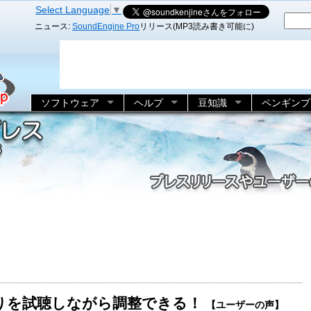
Select Language
▼
ニュース:
SoundEngine Pro
リリース(MP3読み書き可能に)
ソフトウェア
ヘルプ
豆知識
ペンギンプ
りを試聴しながら調整できる！
【ユーザーの声】