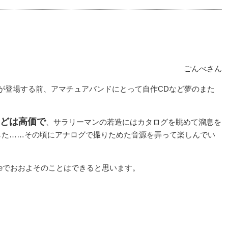
ごんべさん
のOSが登場する前、アマチュアバンドにとって自作CDなど夢のまた
どは高価で
、サラリーマンの若造にはカタログを眺めて溜息を
した……その頃にアナログで撮りためた音源を弄って楽しんでい
dioLineでおおよそのことはできると思います。