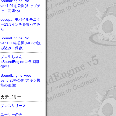
SoundEngine Pro
ver.1.01を公開(キャプチ
ャ・高速化)
cocopar モバイルモニタ
ー13.3インチを買ってみ
た
SoundEngine Pro
ver.1.00を公開(MP3の読
み込み・保存)
プロ生ちゃん
xSoundEngineコラボ開
催中!
SoundEngine Free
ver.5.23を公開(スキン機
能の追加)
カテゴリー
プレスリリース
ユーザーの声