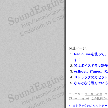
関連ページ:
RadioLineを使
す！
私はボイスドラマ制作
vsthost、iTunes
８トラックのカセット
なんとなく遊んでいる
カテゴリー:
ユーザーの声
タ
(SoundEngine)
この投稿の
←
８トラックのカセットテー