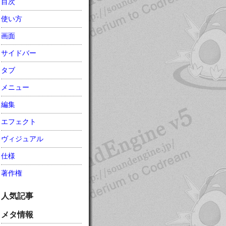
目次
使い方
画面
サイドバー
タブ
メニュー
編集
エフェクト
ヴィジュアル
仕様
著作権
人気記事
メタ情報