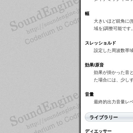
幅
大きいほど鋭角に(
域を)調整可能です
スレッショルド
設定した周波数帯
効果/原音
効果が掛かった音と
た場合には、少し
音量
最終的出力音量レ
ライブラリー
ディエッサー