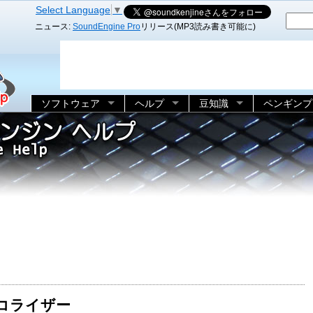
Select Language
▼
ニュース:
SoundEngine Pro
リリース(MP3読み書き可能に)
ソフトウェア
ヘルプ
豆知識
ペンギンプ
コライザー