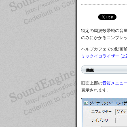
特定の周波数帯域の音
のみにかかるコンプレ
ヘルプカフェでの動画
ミックイコライザー (1:23)
画面
画面上部の
音質メニュ
表示されます。