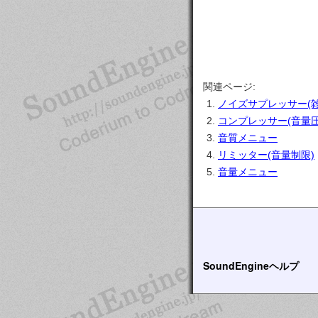
関連ページ:
ノイズサプレッサー(
コンプレッサー(音量圧
音質メニュー
リミッター(音量制限)
音量メニュー
SoundEngineヘルプ