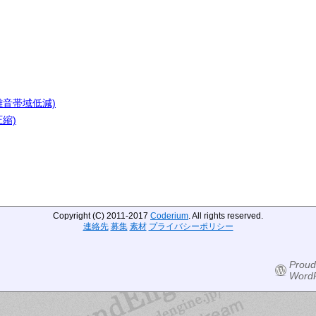
雑音帯域低減)
縮)
Copyright (C) 2011-2017
Coderium
. All rights reserved.
連絡先
募集
素材
プライバシーポリシー
Proud
WordP