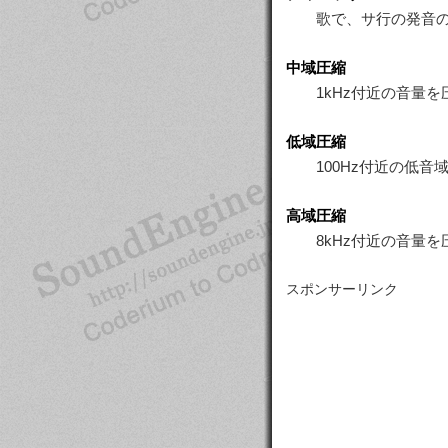
歌で、サ行の発音
中域圧縮
1kHz付近の音量
低域圧縮
100Hz付近の低
高域圧縮
8kHz付近の音量
スポンサーリンク