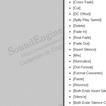
[Cross Fade]
[Cut]
[DC Offset]
[Aplly Play Speed]
[Delete]
[Fade In]
[Real Fade]
[Fade Out]
[Insert Silence]
[Mix]
[Normalize]
[Out Format]
[Format Converter]
[Paste]
[Reverse]
[Both Ends Insert Sil
[Silence]
[Both Ends Silence C