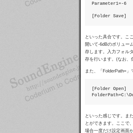
Parameter1=-6

[Folder Save]
といった具合です。ここで
開いて-6dBのボリューム
存します。入力フォル
存を行います。(なお、
また、「FolderPa
[Folder Open]

FolderPath=C:\D
といった感じです。また、[F
とができます。ここで、O
場合一度だけ設定画面