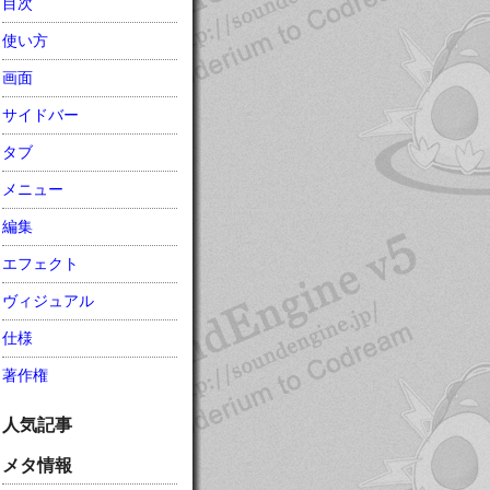
目次
使い方
画面
サイドバー
タブ
メニュー
編集
エフェクト
ヴィジュアル
仕様
著作権
人気記事
メタ情報