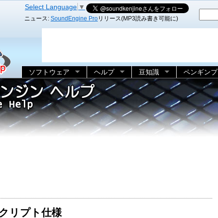
Select Language
▼
ニュース:
SoundEngine Pro
リリース(MP3読み書き可能に)
ソフトウェア
ヘルプ
豆知識
ペンギンプ
eスクリプト仕様