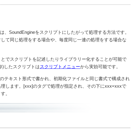
リプトは、SoundEngineをスクリプトにしたがって処理する方法です。
対して同じ処理をする場合や、毎度同じ一連の処理をする場合な
ことでスクリプトを記述したりライブラリー化することが可能で
存)したスクリプトは
スクリプトメニュー
から実効可能です。
-JISのテキスト形式で書かれ、初期化ファイルと同じ書式で構成され
します。[xxx]のタグで処理が指定され、その下にxxx=xxxで
ます。