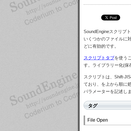
SoundEngineスク
いくつかのファイルに
どに有効的です。
スクリプトタブ
を使う
す。ライブラリー化(保
スクリプトは、Shift
ており、を上から順に処理
パラメーターを記述し
タグ
File Open