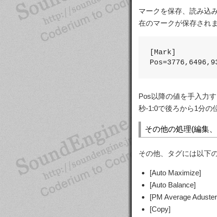
マークを保存、読み込
在のマークが保存され
[Mark]

Pos=3776,6496,9
Pos以降の値を手入力する
秒-1:0で後ろから1分
その他の処理(編集、
その他、タグには以下
[Auto Maximize]
[Auto Balance]
[PM Average Aduster
[Copy]