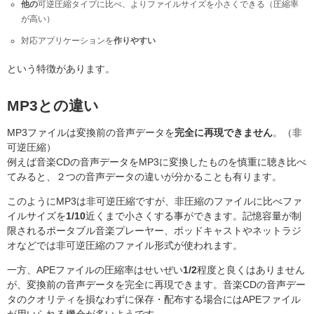
他の
可逆圧縮タイプに比べ、よりファイルサイズを小さくできる（圧縮率
が高い）
対応アプリケーションを
作りやすい
という特徴があります。
MP3との違い
MP3ファイルは変換前の音声データを
完全に再現できません
。（非
可逆圧縮）
例えば音楽CDの音声データをMP3に変換したものを慎重に聴き比べ
てみると、２つの音声データの違いが分かることも有ります。
このようにMP3は非可逆圧縮ですが、非圧縮のファイルに比べファ
イルサイズを
1/10
近くまで小さくする事ができます。記憶容量が制
限されるポータブル音楽プレーヤー、ポッドキャストやネットラジ
オなどでは非可逆圧縮のファイル形式が使われます。
一方、APEファイルの圧縮率はせいぜい
1/2
程度と良くはありません
が、変換前の音声データを完全に再現できます。音楽CDの音声デー
タのクオリティを損なわずに保存・配布する場合にはAPEファイル
が用いられる機会が多いようです。