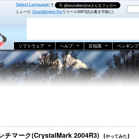
Select Language
▼
ニュース:
SoundEngine Pro
リリース(MP3読み書き可能に)
ソフトウェア
ヘルプ
豆知識
ペンギンプ
ンチマーク(CrystalMark 2004R3)
【やってみた】