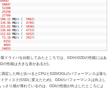
204492
56847
52288
25158
27709
198.11
MB
/
s
(
5962
)
139.96
MB
/
s
(
4799
)
151.81
MB
/
s
(
5036
)
136.68
MB
/
s
(
4733
)
112.62
MB
/
s
(
4252
)
73.18
MB
/
s
(
2927
)
9152
8683
24655
製ドライバを比較してみたところでは、GDIやD2Dの性能にはあ
3Dの性能は大きな差があるが)。
時に測定した時と比べるとCPUとD2D/OGLのパフォーマンスは落ち
ドディスク(SSDに変えたため)、GDIのパフォーマンスは向上し
aのもっさり感が薄れているのは、GDIの性能が向上したところによ