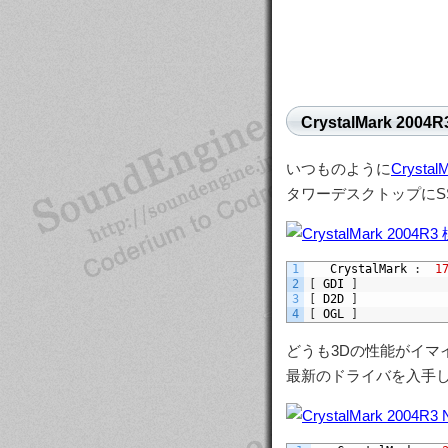
CrystalMark 2004R
いつものように
Crystal
タワーデスクトップにSSD(
1
CrystalMark
:
1
2
[
GDI
]
3
[
D2D
]
4
[
OGL
]
どうも3Dの性能がイマ
最新のドライバを入手