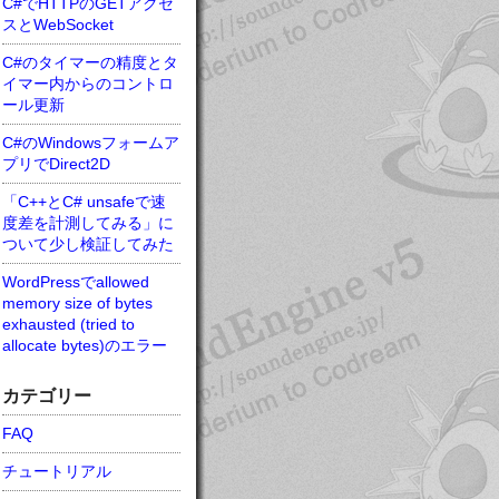
C#でHTTPのGETアクセ
スとWebSocket
C#のタイマーの精度とタ
イマー内からのコントロ
ール更新
C#のWindowsフォームア
プリでDirect2D
「C++とC# unsafeで速
度差を計測してみる」に
ついて少し検証してみた
WordPressでallowed
memory size of bytes
exhausted (tried to
allocate bytes)のエラー
カテゴリー
FAQ
チュートリアル