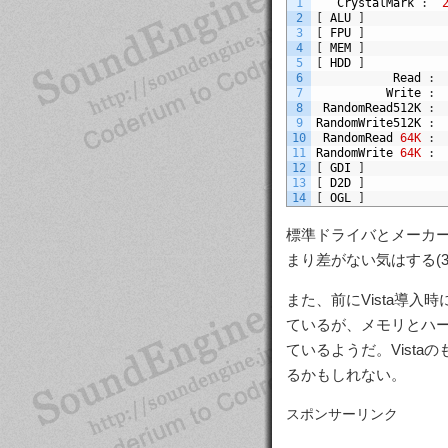
1
CrystalMark
:
2
[
ALU
]
3
[
FPU
]
4
[
MEM
]
5
[
HDD
]
6
Read
:
7
Write
:
8
RandomRead512K
:
9
RandomWrite512K
:
10
RandomRead
64K
:
11
RandomWrite
64K
:
12
[
GDI
]
13
[
D2D
]
14
[
OGL
]
標準ドライバとメーカー
まり差がない気はする(
また、前にVista導入
ているが、メモリとハー
ているようだ。Vist
るかもしれない。
スポンサーリンク