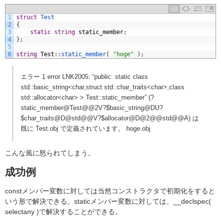
1
struct
Test
2
{
3
static
string
static_member
;
4
}
;
5
6
string
Test
:
:
static_member
(
"hoge"
)
;
エラー 1 error LNK2005: “public: static class
std::basic_string<char,struct std::char_traits<char>,class
std::allocator<char> > Test::static_member” (?
static_member@Test@@2V?$basic_string@DU?
$char_traits@D@std@@V?$allocator@D@2@@std@@A) は
既に Test.obj で定義されています。 hoge.obj
こんな風に怒られてしまう。
成功例
constメンバー変数に対しては当然コンストラクタで初期化をすると
いう形で解決できる。staticメンバー変数に対しては、__declspec(
selectany )で解決することができる。