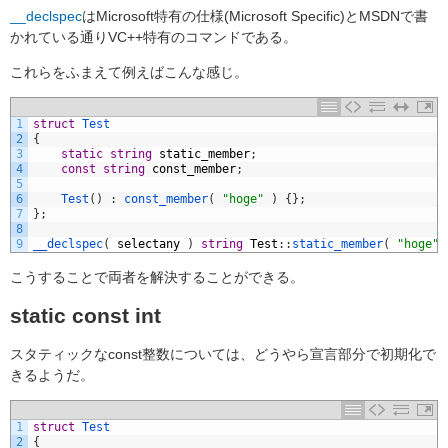
__declspec
はMicrosoft特有の仕様(Microsoft Specific)とMSDNで書
かれている通りVC++特有のコマンドである。
これらをふまえて例えばこんな感じ。
1
struct
Test
2
{
3
static
string
static_member
;
4
const
string
const_member
;
5
6
Test
(
)
:
const_member
(
"hoge"
)
{
}
;
7
}
;
8
9
__declspec
(
selectany
)
string
Test
:
:
static_member
(
"hoge"
こうすることで両者を解決することができる。
static const int
スタティックなconst整数については、どうやら宣言部分で初期化で
きるようだ。
1
struct
Test
2
{