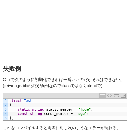
失敗例
C++で次のように初期化できれば一番いいのだがそれはできない。
(private,public記述が面倒なのでclassではなくstructで)
1
struct
Test
2
{
3
static
string
static_member
=
"hoge"
;
4
const
string
const_member
=
"hoge"
;
5
}
;
これをコンパイルすると両者に対し次のようなエラーが現れる。