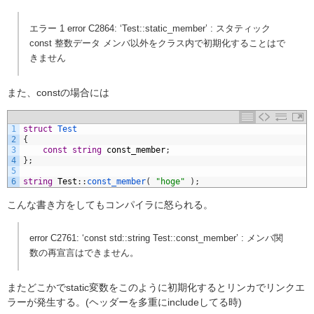
エラー 1 error C2864: ‘Test::static_member’ : スタティック
const 整数データ メンバ以外をクラス内で初期化することはで
きません
また、constの場合には
1
struct
Test
2
{
3
const
string
const_member
;
4
}
;
5
6
string
Test
:
:
const_member
(
"hoge"
)
;
こんな書き方をしてもコンパイラに怒られる。
error C2761: ‘const std::string Test::const_member’ : メンバ関
数の再宣言はできません。
またどこかでstatic変数をこのように初期化するとリンカでリンクエ
ラーが発生する。(ヘッダーを多重にincludeしてる時)