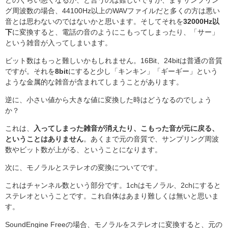
どのくらい悪くなるか、と言うのは難しいですが、まずサンプリン
グ周波数の場合、44100Hz以上のWAVファイルだと多くの方は悪い
音とは思わないのではないかと思います。そしてそれを
32000Hz以
下
に変換すると、電話の音のようにこもってしまったり、「サー」
という雑音が入ってしまいます。
ビット数はもっと難しいかもしれません。16Bit、24bitは普通の音質
ですが。それを
8bit
にすると少し「キンキン」「ギーギー」という
ような金属的な雑音が含まれてしまうことがあります。
逆に、小さい値から大きな値に変換した時はどうなるのでしょう
か？
これは、
入ってしまった雑音が消えたり、こもった音が元に戻る、
ということはありません
。あくまで元の音質で、サンプリング周波
数やビット数が上がる、ということになります。
次に、モノラルとステレオの変換についてです。
これはチャンネル数という部分です。1chはモノラル、2chにすると
ステレオということです。これ自体はあまり難しくは無いと思いま
す。
SoundEngine Freeの場合、モノラルをステレオに変換すると、元の