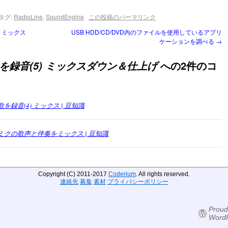
タグ:
RadioLine
,
SoundEngine
この投稿のパーマリンク
 ミックス
USB HDD/CD/DVD内のファイルを使用しているアプリ
ケーションを調べる
→
への2件のコ
を録音(5) ミックスダウン＆仕上げ
録音(4) ミックス | 豆知識
初音ミクの歌声と伴奏をミックス | 豆知識
Copyright (C) 2011-2017
Coderium
. All rights reserved.
連絡先
募集
素材
プライバシーポリシー
Proud
WordP