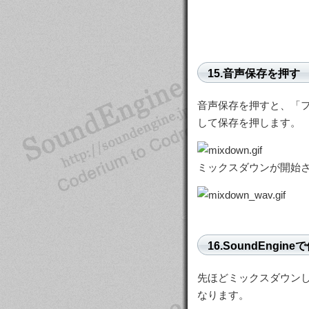
15.音声保存を押す
音声保存を押すと、「
して保存を押します。
ミックスダウンが開始さ
16.SoundEngin
先ほどミックスダウンした
なります。