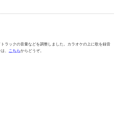
てトラックの音量などを調整しました。カラオケの上に歌を録音
合は、
こちら
からどうぞ。