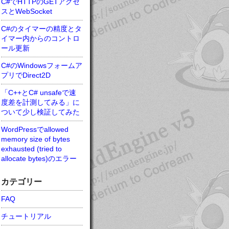
C#でHTTPのGETアクセ
スとWebSocket
C#のタイマーの精度とタ
イマー内からのコントロ
ール更新
C#のWindowsフォームア
プリでDirect2D
「C++とC# unsafeで速
度差を計測してみる」に
ついて少し検証してみた
WordPressでallowed
memory size of bytes
exhausted (tried to
allocate bytes)のエラー
カテゴリー
FAQ
チュートリアル