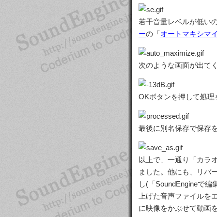
若干音量レベルが低い
ー
の「
オートマキシマ
次のような画面が出てくる
OKボタンを押して処
最後に別名保存で保存
以上で、一通り「カラ
ました。他にも、リバ
し(「SoundEngine
上げた音声ファイルを
に映像をかぶせて動画