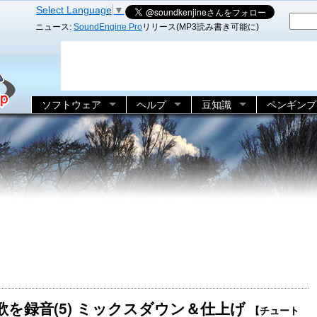
Select Language
▼
ニュース:
SoundEngine Pro
リリース(MP3読み書き可能に)
ソフトウェア
ヘルプ
豆知識
ペンギンプ
を録音(5) ミックスダウン＆仕上げ
【チュート