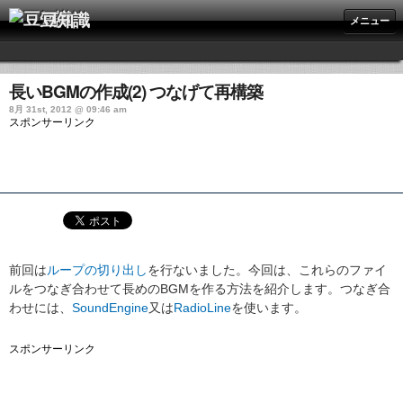
豆知識
メニュー
長いBGMの作成(2) つなげて再構築
8月 31st, 2012 @ 09:46 am
スポンサーリンク
前回は
ループの切り出し
を行ないました。今回は、これらのファイ
ルをつなぎ合わせて長めのBGMを作る方法を紹介します。つなぎ合
わせには、
SoundEngine
又は
RadioLine
を使います。
スポンサーリンク